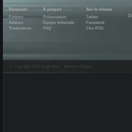
Parcourir
À propos
Sur le réseau
D
Fictions
Présentation
Twitter
Auteurs
Équipe éditoriale
Facebook
Traducteurs
FAQ
Flux RSS
© Copyright 2026 Angle Mort.
Mentions légales
.