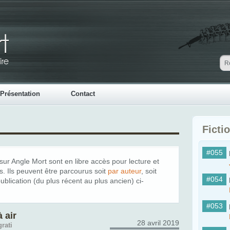
Présentation
Contact
Ficti
#055
 sur Angle Mort sont en libre accès pour lecture et
. Ils peuvent être parcourus soit
par auteur
, soit
#054
publication (du plus récent au plus ancien) ci-
#053
à air
28 avril 2019
rati