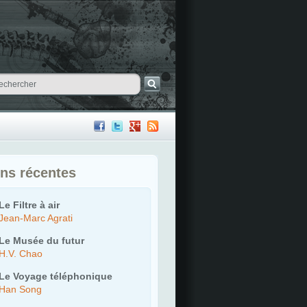
ons récentes
Le Filtre à air
Jean-Marc Agrati
Le Musée du futur
H.V. Chao
Le Voyage téléphonique
Han Song