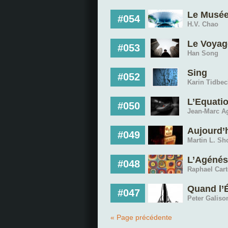
Le Musée
#054
H.V. Chao
Le Voyag
#053
Han Song
Sing
#052
Karin Tidbec
L’Equati
#050
Jean-Marc Ag
Aujourd’h
#049
Martin L. S
L’Agénési
#048
Raphael Cart
Quand l’É
#047
Peter Galiso
« Page précédente