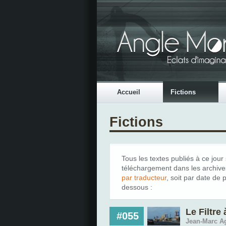
Accueil
Fictions
Fictions
Tous les textes publiés à ce jour
téléchargement dans les archives
par traducteur
, soit par date de 
dessous :
Le Filtre 
#055
Jean-Marc Ag