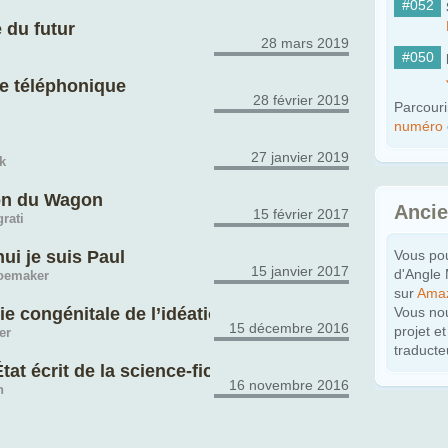
#052
 du futur
28 mars 2019
#050
e téléphonique
28 février 2019
Parcouri
numéro
27 janvier 2019
k
on du Wagon
Anci
15 février 2017
rati
ui je suis Paul
Vous po
15 janvier 2017
d'Angle
hoemaker
sur
Ama
e congénitale de l’idéation du genre par K.N. Sirsi 
Vous nou
15 décembre 2016
projet e
er
traducte
tat écrit de la science-fiction
16 novembre 2016
n