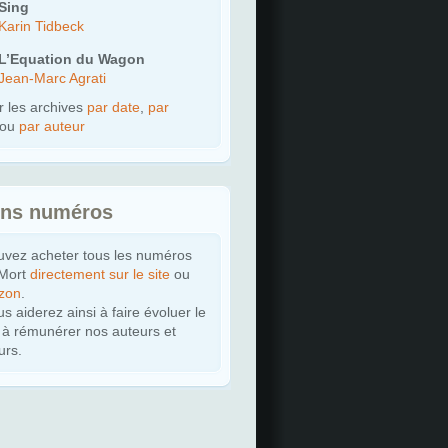
Sing
Karin Tidbeck
L’Equation du Wagon
Jean-Marc Agrati
r les archives
par date
,
par
ou
par auteur
ens numéros
uvez acheter tous les numéros
 Mort
directement sur le site
ou
zon
.
et Sandra Botkin
s aiderez ainsi à faire évoluer le
t à rémunérer nos auteurs et
urs.