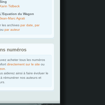
Sing
Karin Tidbeck
L’Equation du Wagon
Jean-Marc Agrati
r les archives
par date
,
par
ou
par auteur
ens numéros
uvez acheter tous les numéros
 Mort
directement sur le site
ou
zon
.
s aiderez ainsi à faire évoluer le
t à rémunérer nos auteurs et
urs.