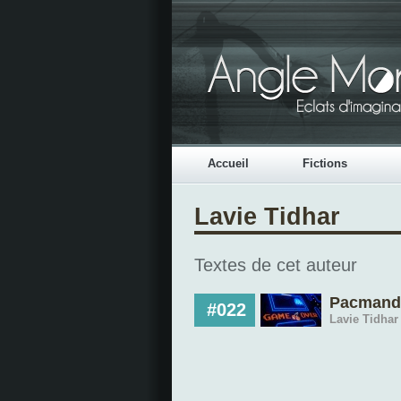
Accueil
Fictions
Lavie Tidhar
Textes de cet auteur
Pacmand
#022
Lavie Tidhar