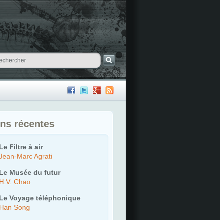
ons récentes
Le Filtre à air
Jean-Marc Agrati
Le Musée du futur
H.V. Chao
Le Voyage téléphonique
Han Song