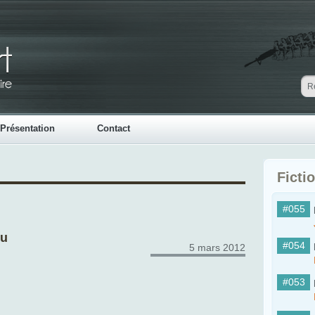
Présentation
Contact
Ficti
#055
u
#054
5 mars 2012
#053