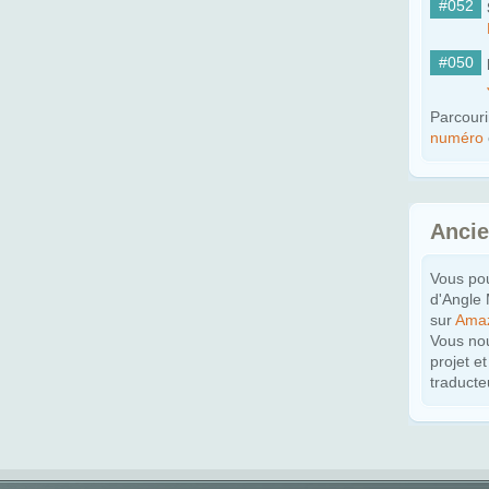
#052
#050
Parcouri
numéro
Anci
Vous po
d'Angle
sur
Ama
Vous nou
projet e
traducte