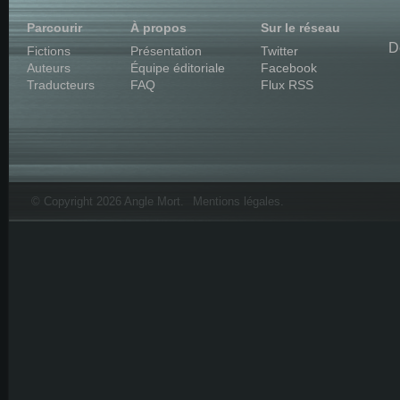
Parcourir
À propos
Sur le réseau
D
Fictions
Présentation
Twitter
Auteurs
Équipe éditoriale
Facebook
Traducteurs
FAQ
Flux RSS
© Copyright 2026 Angle Mort.
Mentions légales
.