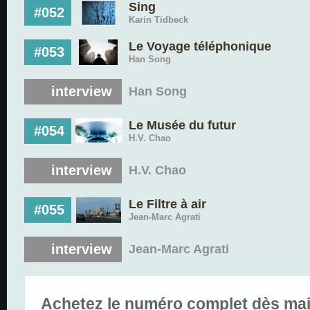
Sing
#052
Karin Tidbeck
Le Voyage téléphonique
#053
Han Song
interview
Han Song
Le Musée du futur
#054
H.V. Chao
interview
H.V. Chao
Le Filtre à air
#055
Jean-Marc Agrati
interview
Jean-Marc Agrati
Achetez le numéro complet dès mai