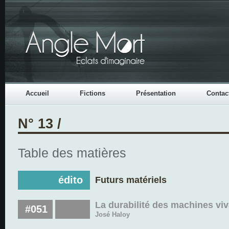
Accueil
Fictions
Présentation
Contac
N° 13 /
Table des matières
édito
Futurs matériels
La durabilité des machines vi
#051
José Haloy