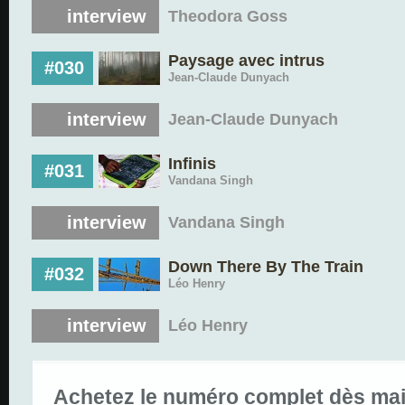
interview
Theodora Goss
Paysage avec intrus
#030
Jean-Claude Dunyach
interview
Jean-Claude Dunyach
Infinis
#031
Vandana Singh
interview
Vandana Singh
Down There By The Train
#032
Léo Henry
interview
Léo Henry
Achetez le numéro complet dès mai