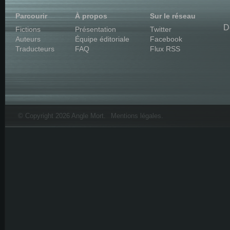
Parcourir
À propos
Sur le réseau
D
Fictions
Présentation
Twitter
Auteurs
Équipe éditoriale
Facebook
Traducteurs
FAQ
Flux RSS
© Copyright 2026 Angle Mort.
Mentions légales
.