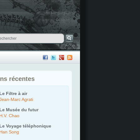
ons récentes
Le Filtre à air
Jean-Marc Agrati
Le Musée du futur
H.V. Chao
Le Voyage téléphonique
Han Song