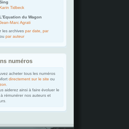
Sing
Karin Tidbeck
L’Equation du Wagon
Jean-Marc Agrati
r les archives
par date
,
par
ou
par auteur
ens numéros
uvez acheter tous les numéros
 Mort
directement sur le site
ou
zon
.
s aiderez ainsi à faire évoluer le
t à rémunérer nos auteurs et
urs.