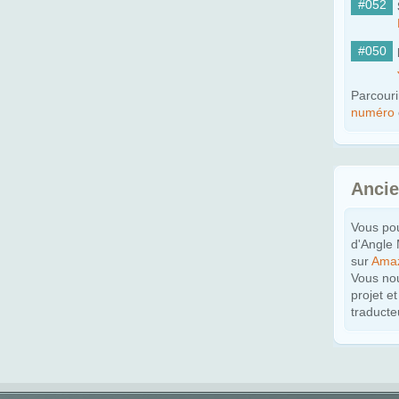
#052
#050
Parcouri
numéro
Anci
Vous po
d'Angle
sur
Ama
Vous nou
projet e
traducte