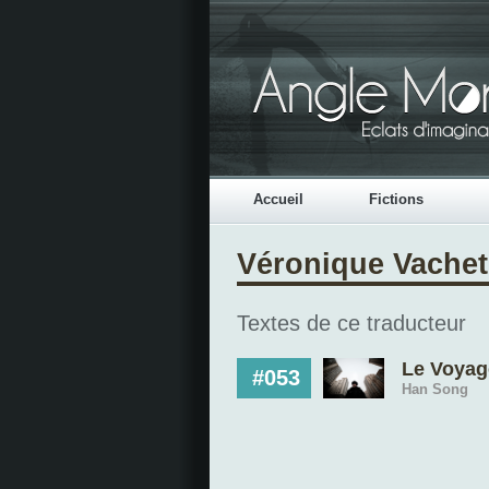
Accueil
Fictions
Véronique Vachet
Textes de ce traducteur
Le Voyag
#053
Han Song