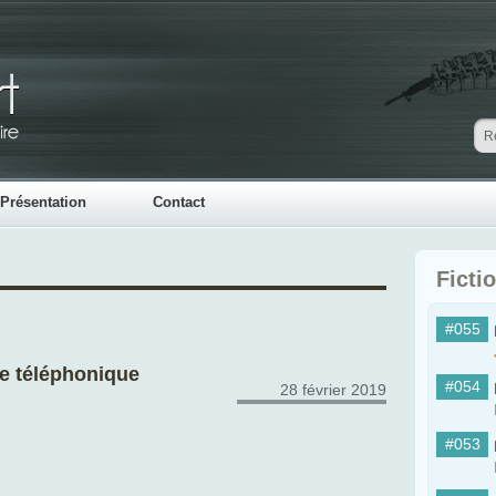
Présentation
Contact
Ficti
#055
e téléphonique
#054
28 février 2019
#053