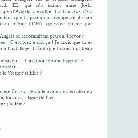
h III, qui n’a jamais aimé Josh.
nage d’Angela a évolué. La Lucrèce s’est
endant que le patriarche récupérait de son
jouant même l’OPA agressive lancée par
u’Angela se reconnaît un peu en Trevor ?
 ! C’est tout à fait ça ! Je crois que tu es
à l’habillage. Il faut que tu sois tout beau
pour savoir… T’as quoi comme bagnole ?
briolet.
e Vieux t’as filée ?
.
ère fois sur l’épaule avant de s’en aller en
, lui aussi, cligne de l’œil.
 j’ai fait ?
?