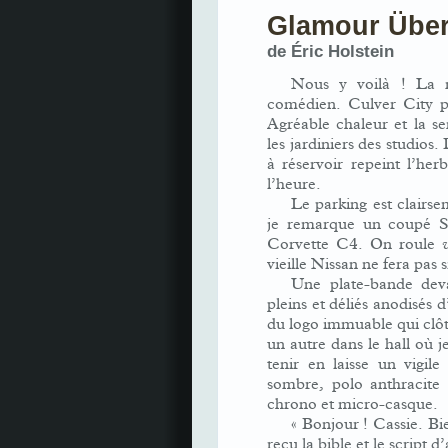
Glamour Über
de
Éric Holstein
Nous y voilà ! La m
comédien. Culver City p
Agréable chaleur et la s
les jardiniers des studios.
à réservoir repeint l’her
l’heure.
Le parking est clairse
je remarque un coupé S
Corvette C4. On roule
vieille Nissan ne fera pas 
Une plate-bande deva
pleins et déliés anodisés
du logo immuable qui clôt 
un autre dans le hall où j
tenir en laisse un vigile
sombre, polo anthracite 
chrono et micro-casque.
« Bonjour ! Cassie. Bi
reçu la bible et le script d