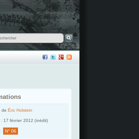
mations
e de
Éric Holstein
: 17 février 2012 (inédit)
:
N° 06