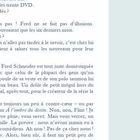
 les trente DVD.
és ?
 pas ! Fred ne se fait pas d’illusions.
vraient que les six derniers mois.
 ?
n’allez pas tarder à le savoir, c’est chez lui
tient à saluer tous les nouveaux pour leur
 Fred Schneider est tout juste domestiquée
oc que celui de la plupart des gens qu’on
poule de sa veste et de son polo saumon lui
eux beau. Un drôle de petit môgul hors du
, après tout, pour le créateur de la série la
est toujours un peu à contre-cœur – ou par
sur
À l’ombre du destin
. Non, non, Flint ! Je
ère pluie, vous savez. Mais vous verrez, on
mille. La preuve : nous n’avons jamais eu à
 comédiens. Ah non ! Pas de ça chez nous !
x
. Alors, bien sûr, il faut un petit peu de