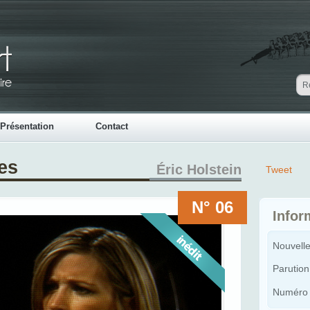
Présentation
Contact
es
Éric Holstein
Tweet
N° 06
Infor
Nouvell
Parution 
Numéro 