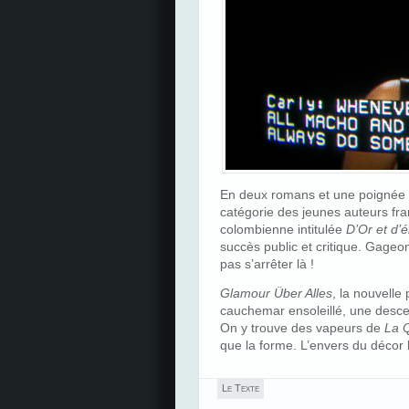
En deux romans et une poignée de
catégorie des jeunes auteurs fran
colombienne intitulée
D’Or et d
succès public et critique. Gageo
pas s’arrêter là !
Glamour Über Alles
, la nouvell
cauchemar ensoleillé, une desce
On y trouve des vapeurs de
La 
que la forme. L’envers du décor 
Le Texte