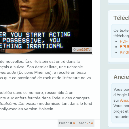
Télé
Ce texte
téléchar
PDF
EPU
©
dno1967b
Kind
 nouvelles, Éric Holstein est entré dans la
çais à suivre. Son dernier livre, une uchronie
’émeraude
(Éditions Mnémos), a récolté un beau
Anci
ns que ce passionné de rock et de littérature ne va
Vous po
e publiée dans ce numéro, ressemble à un
d'Angle
nte aux enfers feutrée dans l’odeur des orangers.
sur
Ama
Quatrième Dimension
modernisée tant dans le fond
Vous nou
hollywoodien version Holstein.
projet e
traducte
a
Police :
a
Taille :
a
A
a