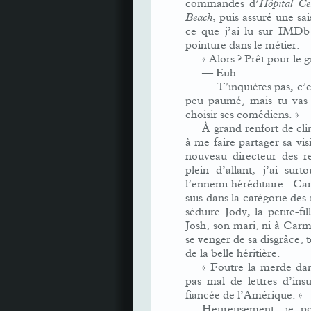
commandes d’
Hôpital Ce
Beach
, puis assuré une sa
ce que j’ai lu sur IMDb 
pointure dans le métier.
« Alors ? Prêt pour le 
— Euh…
— T’inquiètes pas, c’e
peu paumé, mais tu vas v
choisir ses comédiens. »
À grand renfort de clin
à me faire partager sa vi
nouveau directeur des r
plein d’allant, j’ai su
l’ennemi héréditaire : Car
suis dans la catégorie des 
séduire Jody, la petite-f
Josh, son mari, ni à Carme
se venger de sa disgrâce, t
de la belle héritière.
« Foutre la merde dans
pas mal de lettres d’insul
fiancée de l’Amérique. »
Heureusement, je po