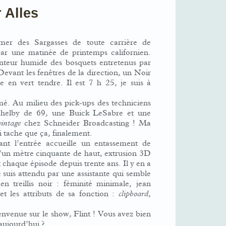
 Alles
er des Sargasses de toute carrière de
ar une matinée de printemps californien.
enteur humide des bosquets entretenus par
 Devant les fenêtres de la direction, un Noir
be en vert tendre. Il est 7 h 25, je suis à
mé. Au milieu des pick-ups des techniciens
helby de 69, une Buick LeSabre et une
vintage
chez Schneider Broadcasting ! Ma
si tache que ça, finalement.
nt l’entrée accueille un entassement de
 d’un mètre cinquante de haut, extrusion 3D
chaque épisode depuis trente ans. Il y en a
e suis attendu par une assistante qui semble
 en treillis noir : féminité minimale, jean
et les attributs de sa fonction :
clipboard
,
envenue sur le show, Flint ! Vous avez bien
’aujourd’hui ?