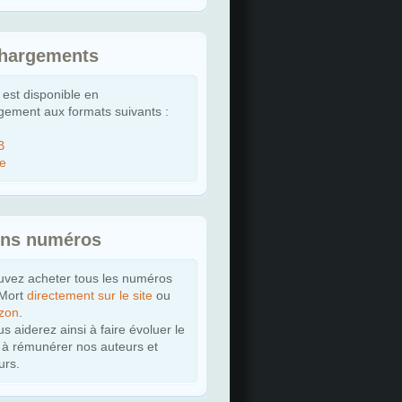
chargements
 est disponible en
gement aux formats suivants :
B
le
ens numéros
uvez acheter tous les numéros
 Mort
directement sur le site
ou
zon
.
s aiderez ainsi à faire évoluer le
t à rémunérer nos auteurs et
urs.