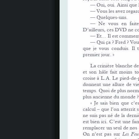
— Oui, oui. Ainsi que
— Vous les avez regard
— Quelques-uns.
— Ne vous en faites
D’ailleurs, ces DVD ne cou
— Et… Il est comment
— Qui ça ? Fred ? Vous 
que je vous conduis. Il 
premier jour. »
La crinière blanche de
et son hâle fait moins t
croise à L.A. Le pied-de-
donnent une allure de vi
temps. Quoi de plus normal
plus ancienne du monde ?
« Je sais bien que c’
calcul – que l’on atterrit 
ne suis pas né de la derni
est bien ici. C’est une fa
remplacer un seul de nos
On n’est pas sur
Les Feu