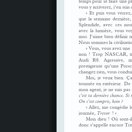
temps pour se faire une 
vous y arriverez, j’en suis
» Et puis vous verrez
que la semaine dernière,
Splendide, avec ces nou
avec la lumière, vous vo
moi. J’aime bien définir 
Nous sommes la civilisatio
» Vous, vous avez un
non ! Trop NASCAR, tro
Audi R8. Agressive, m
prestigieuse qu’une Por
changez rien, vous condui
Moi, je veux bien. Ça
tournée en extérieur. De
mon agent, je ne suis pas 
c’est ta dernière chance. Si 
On s’est compris, hein ?
« Allez, me congédie 
journée,
Trevor
! »
Mon dieu ! Où sont-i
donc s’appelle encore Tre