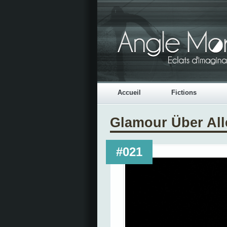
Accueil
Fictions
Glamour Über All
#021