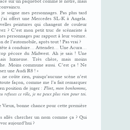
place sur un paquebot comme le nôtre, mais
 convaincu.
, je soigne mes personnages. Pas plus tard
 j’ai offert une Mercedes SL-K à Angela.
velles peintures qui changent de couleur
yez ? C’est mon petit truc de scénariste à
mes personnages par rapport à leur voiture.
n de l’automobile, après tout ! Pas vrai ?
e tête à conduire… Attendez… Une Acura…
p pécore du Midwest. Ah je sais ! Une
ais luxueuse. Très chère, mais moins
sche. Moins commune aussi. C’est ça ! Ne
sez une Audi R8 ! »
 ne coûte rien, puisqu’aucune scène n’est
 toute façon, comme me l’a fait remarquer
en position de juger :
Flint, mon bonhomme,
tu refuses ce rôle, je ne peux plus rien pour toi.
le Vieux, bonne chance pour cette première
ls allés chercher un nom comme ça ? Qui
vor aujourd’hui ?