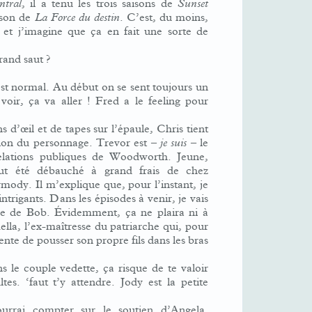
ntral
, il a tenu les trois saisons de
Sunset
ison de
La Force du destin
. C’est, du moins,
et j’imagine que ça en fait une sorte de
grand saut ?
st normal. Au début on se sent toujours un
oir, ça va aller ! Fred a le feeling pour
s d’œil et de tapes sur l’épaule, Chris tient
sion du personnage. Trevor est –
je suis
– le
elations publiques de Woodworth. Jeune,
rtout été débauché à grand frais de chez
mody. Il m’explique que, pour l’instant, je
intrigants. Dans les épisodes à venir, je vais
ille de Bob. Évidemment, ça ne plaira ni à
lla, l’ex-maîtresse du patriarche qui, pour
ente de pousser son propre fils dans les bras
 le couple vedette, ça risque de te valoir
tes. ‘faut t’y attendre. Jody est la petite
urrai compter sur le soutien d’Angela,