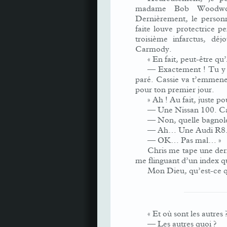
madame Bob Woodwort
Dernièrement, le person
faite louve protectrice p
troisième infarctus, dé
Carmody.
« En fait, peut-être q
— Exactement ! Tu y es
paré. Cassie va t’emmener 
pour ton premier jour.
» Ah ! Au fait, juste 
— Une Nissan 100. Ca
— Non, quelle bagnole l
— Ah… Une Audi R8
— OK… Pas mal… »
Chris me tape une derni
me flinguant d’un index qui
Mon Dieu, qu’est-ce que
« Et où sont les autres 
— Les autres quoi ?