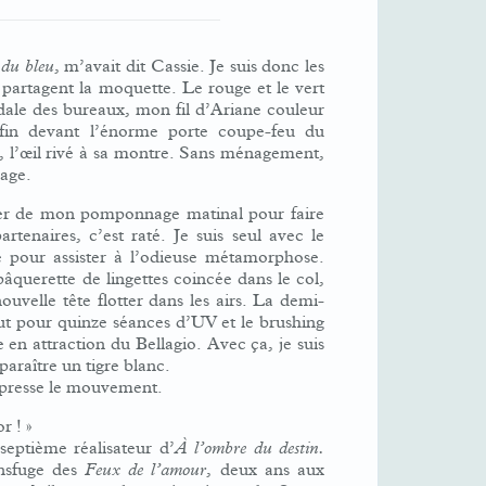
 du bleu
, m’avait dit Cassie. Je suis donc les
 partagent la moquette. Le rouge et le vert
dale des bureaux, mon fil d’Ariane couleur
fin devant l’énorme porte coupe-feu du
à, l’œil rivé à sa montre. Sans ménagement,
lage.
iter de mon pomponnage matinal pour faire
tenaires, c’est raté. Je suis seul avec le
se pour assister à l’odieuse métamorphose.
âquerette de lingettes coincée dans le col,
uvelle tête flotter dans les airs. La demi-
ut pour quinze séances d’UV et le brushing
en attraction du Bellagio. Avec ça, je suis
sparaître un tigre blanc.
 presse le mouvement.
r ! »
septième réalisateur d’
À l’ombre du destin.
nsfuge des
Feux de l’amour
, deux ans aux